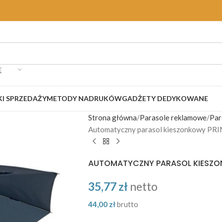
Ę
I SPRZEDAŻY
METODY NADRUKÓW
GADŻETY DEDYKOWANE
Strona główna
Parasole reklamowe
Par
Automatyczny parasol kieszonkowy PRI
AUTOMATYCZNY PARASOL KIESZO
35,77
zł
netto
44,00
zł
brutto