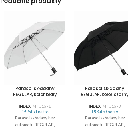
Podobne produkty
Parasol składany
Parasol składany
REGULAR, kolor biały
REGULAR, kolor czarn
INDEX:
MTO1571
INDEX:
MTO1573
15,94
zł
netto
15,94
zł
netto
Parasol składany bez
Parasol składany bez
automatu REGULAR,
automatu REGULAR,