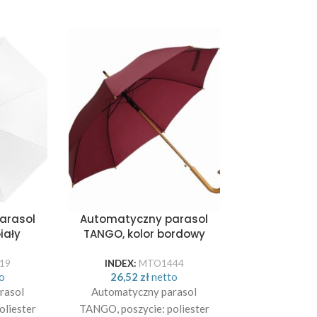
arasol
Automatyczny parasol
Automatyc
iały
TANGO, kolor bordowy
sztormowy 
błę
19
INDEX:
MTO1444
INDEX:
o
26,52
zł
netto
37,10
rasol
Automatyczny parasol
WIND, au
oliester
TANGO, poszycie: poliester
parasol s