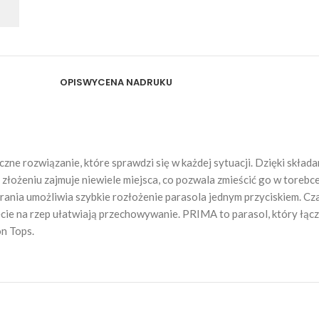
OPIS
WYCENA NADRUKU
 rozwiązanie, które sprawdzi się w każdej sytuacji. Dzięki składa
 złożeniu zajmuje niewiele miejsca, co pozwala zmieścić go w torebc
ania umożliwia szybkie rozłożenie parasola jednym przyciskiem. Cza
cie na rzep ułatwiają przechowywanie. PRIMA to parasol, który łąc
on Tops.