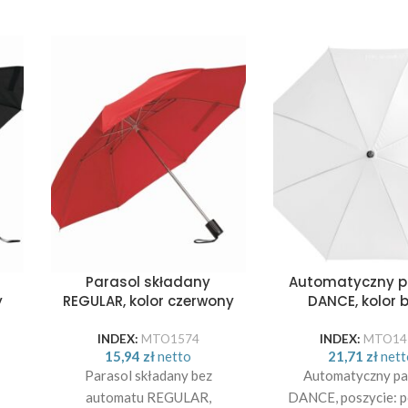
Parasol składany
Automatyczny p
y
REGULAR, kolor czerwony
DANCE, kolor b
INDEX:
MTO1574
INDEX:
MTO14
15,94
zł
netto
21,71
zł
nett
Parasol składany bez
Automatyczny pa
automatu REGULAR,
DANCE, poszycie: p