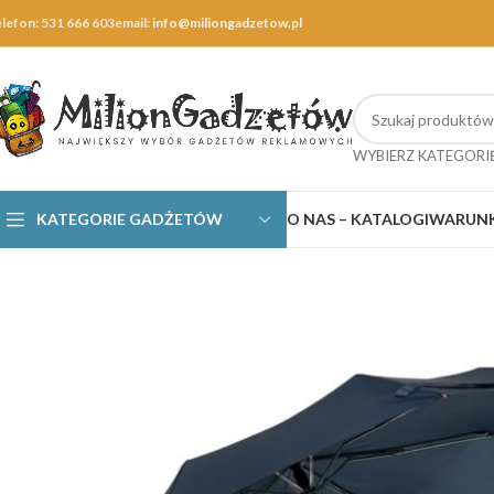
elefon: 531 666 603
email:
info@miliongadzetow.pl
WYBIERZ KATEGORI
KATEGORIE GADŻETÓW
O NAS – KATALOGI
WARUNK