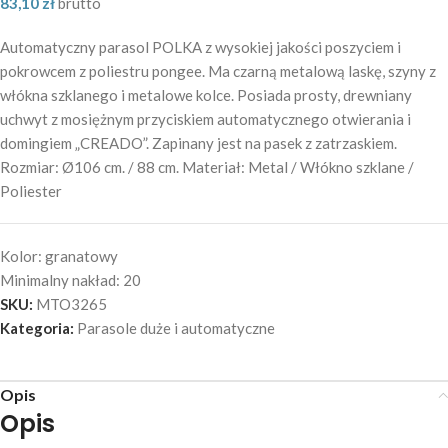
83,10
zł
brutto
Automatyczny parasol POLKA z wysokiej jakości poszyciem i
pokrowcem z poliestru pongee. Ma czarną metalową laskę, szyny z
włókna szklanego i metalowe kolce. Posiada prosty, drewniany
uchwyt z mosiężnym przyciskiem automatycznego otwierania i
domingiem „CREADO”. Zapinany jest na pasek z zatrzaskiem.
Rozmiar: Ø106 cm. / 88 cm. Materiał: Metal / Włókno szklane /
Poliester
Kolor:
granatowy
Minimalny nakład:
20
SKU:
MTO3265
Kategoria:
Parasole duże i automatyczne
Opis
Opis