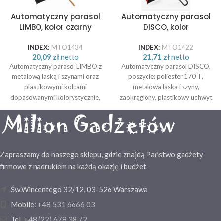
Automatyczny parasol
Automatyczny parasol
LIMBO, kolor czarny
DISCO, kolor
czarny/czerwony
INDEX:
MTO1434
INDEX:
MTO1422
20,09
zł
netto
21,71
zł
netto
Automatyczny parasol LIMBO z
Automatyczny parasol DISCO,
metalową laską i szynami oraz
poszycie: poliester 170 T,
plastikowymi kolcami
metalowa laska i szyny,
dopasowanymi kolorystycznie,
zaokrąglony, plastikowy uchwyt
uchwyt z drewnopodobnym
w kolorze poszycia. Rozmiar:
wykończeniem, poszycie
Ø103 cm
poliestrowe, zamknięcie na rzep
Velcro. Rozmiar: Ø103 cm
Zapraszamy do naszego sklepu, gdzie znajdą Państwo gadżety
firmowe z nadrukiem na każdą okazję i budżet.
Św.Wincentego 32/12, 03-526 Warszawa
Mobile:
+48 531 6666 03
Tel.
+48 (22) 678 38 72