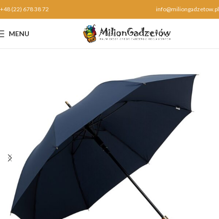
+48 (22) 678 38 72
info@miliongadzetow.pl
MENU