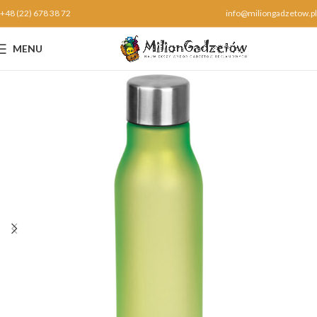
+48 (22) 678 38 72
info@miliongadzetow.pl
MENU