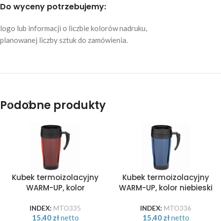
Do wyceny potrzebujemy:
logo lub informacji o liczbie kolorów nadruku,
planowanej liczby sztuk do zamówienia.
Podobne produkty
Kubek termoizolacyjny
Kubek termoizolacyjny
WARM-UP, kolor
WARM-UP, kolor niebieski
czerwony
INDEX:
MTO335
INDEX:
MTO336
15,40
zł
netto
15,40
zł
netto