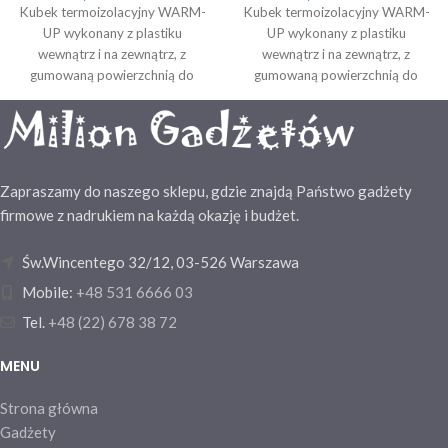
Kubek termoizolacyjny WARM-
Kubek termoizolacyjny WARM-
UP wykonany z plastiku
UP wykonany z plastiku
wewnątrz i na zewnątrz, z
wewnątrz i na zewnątrz, z
gumowaną powierzchnią do
gumowaną powierzchnią do
trzymania z plastikowym
trzymania z plastikowym
wieczkiem i otworem do picia w
wieczkiem i otworem do picia w
wieczku, 400 ml. Rozmiar: Ø8,2
wieczku, 400 ml. Rozmiar: Ø8,2
x 17,7 cm
x 17,7 cm
Zapraszamy do naszego sklepu, gdzie znajdą Państwo gadżety
firmowe z nadrukiem na każdą okazję i budżet.
Św.Wincentego 32/12, 03-526 Warszawa
Mobile:
+48 531 6666 03
Tel.
+48 (22) 678 38 72
MENU
Strona główna
Gadżety