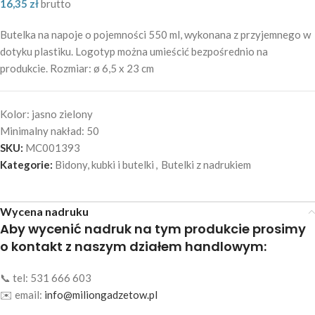
16,35
zł
brutto
Butelka na napoje o pojemności 550 ml, wykonana z przyjemnego w
dotyku plastiku. Logotyp można umieścić bezpośrednio na
produkcie. Rozmiar: ø 6,5 x 23 cm
Kolor:
jasno zielony
Minimalny nakład:
50
SKU:
MC001393
Kategorie:
Bidony, kubki i butelki
,
Butelki z nadrukiem
Wycena nadruku
Aby wycenić nadruk na tym produkcie prosimy
o kontakt z naszym działem handlowym:
📞 tel: 531 666 603
✉️ email:
info@miliongadzetow.pl