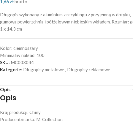
1,66
zł
brutto
Długopis wykonany z aluminium z recyklingu z przyjemną w dotyku,
gumową powierzchnią i półżelowym niebieskim wkładem. Rozmiar: ø
1 x 14,3 cm
Kolor:
ciemnoszary
Minimalny nakład:
100
SKU:
MC003044
Kategorie:
Długopisy metalowe
,
Długopisy reklamowe
Opis
Opis
Kraj produkcji: Chiny
Producent/marka: M-Collection