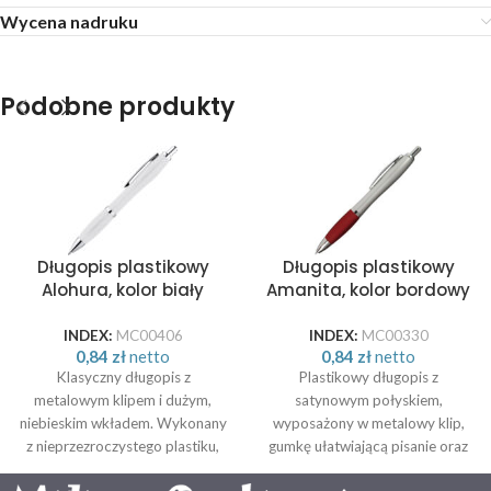
Wycena nadruku
Podobne produkty
Długopis plastikowy
Długopis plastikowy
Alohura, kolor biały
Amanita, kolor bordowy
INDEX:
MC00406
INDEX:
MC00330
0,84
zł
netto
0,84
zł
netto
Klasyczny długopis z
Plastikowy długopis z
metalowym klipem i dużym,
satynowym połyskiem,
niebieskim wkładem. Wykonany
wyposażony w metalowy klip,
z nieprzezroczystego plastiku,
gumkę ułatwiającą pisanie oraz
dostępny w kilku atrakcyjnych
duży, niebieski wkład. Nadruk