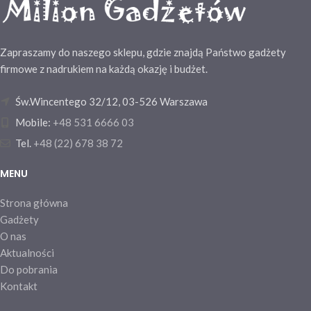
kolorach. Rozmiar: 14,5 x ø 1,3
reklamowy umieścimy na
korpusie, z prawej strony klipu.
Rozmiar: 14,5 x ø 1,3
Zapraszamy do naszego sklepu, gdzie znajdą Państwo gadżety
firmowe z nadrukiem na każdą okazję i budżet.
Św.Wincentego 32/12, 03-526 Warszawa
Mobile:
+48 531 6666 03
Tel.
+48 (22) 678 38 72
MENU
Strona główna
Gadżety
O nas
Aktualności
Do pobrania
Kontakt