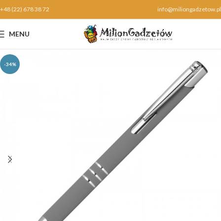
+48 (22) 678 38 72
info@miliongadzetow.pl
MENU
-34%