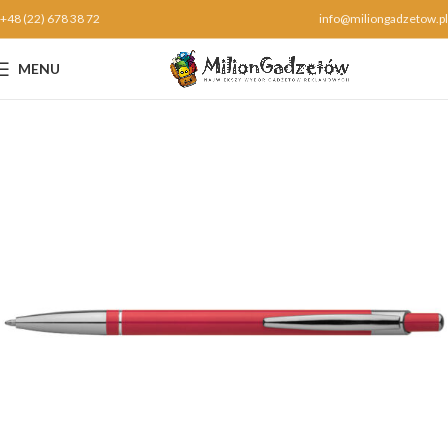
+48 (22) 678 38 72
info@miliongadzetow.pl
MENU