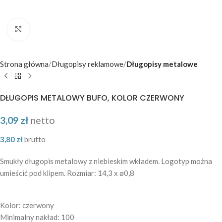
Kliknij aby powiększyć
Strona główna
Długopisy reklamowe
Długopisy metalowe
DŁUGOPIS METALOWY BUFO, KOLOR CZERWONY
3,09
zł
netto
3,80
zł
brutto
Smukły długopis metalowy z niebieskim wkładem. Logotyp można
umieścić pod klipem. Rozmiar: 14,3 x ø0,8
Kolor:
czerwony
Minimalny nakład:
100