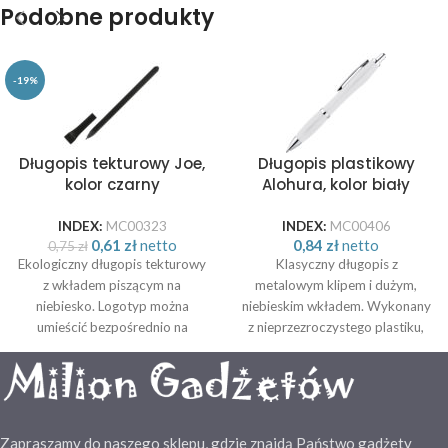
Podobne produkty
-19%
Długopis tekturowy Joe,
Długopis plastikowy
kolor czarny
Alohura, kolor biały
INDEX:
MC00323
INDEX:
MC00406
0,61
zł
netto
0,84
zł
netto
0,75
zł
Ekologiczny długopis tekturowy
Klasyczny długopis z
z wkładem piszącym na
metalowym klipem i dużym,
niebiesko. Logotyp można
niebieskim wkładem. Wykonany
umieścić bezpośrednio na
z nieprzezroczystego plastiku,
produkcie. Rozmiar: 13,9 x ø 0,7
dostępny w kilku atrakcyjnych
cm
kolorach. Rozmiar: 14,5 x ø 1,3
Zapraszamy do naszego sklepu, gdzie znajdą Państwo gadżety