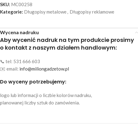
SKU:
MC00258
Kategorie:
Długopisy metalowe
,
Długopisy reklamowe
Wycena nadruku
Aby wycenić nadruk na tym produkcie prosimy
o kontakt z naszym działem handlowym:
📞 tel: 531 666 603
✉️ email:
info@miliongadzetow.pl
Do wyceny potrzebujemy:
logo lub informacji o liczbie kolorów nadruku,
planowanej liczby sztuk do zamówienia.