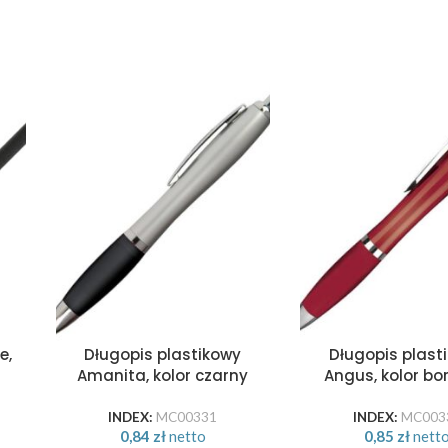
e,
Długopis plastikowy
Długopis plast
Amanita, kolor czarny
Angus, kolor b
INDEX:
MC00331
INDEX:
MC003
0,84
zł
netto
0,85
zł
nett