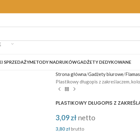
Ę
I SPRZEDAŻY
METODY NADRUKÓW
GADŻETY DEDYKOWANE
Strona główna
Gadżety biurowe
Flamast
Plastikowy długopis z zakreślaczem, kolo
PLASTIKOWY DŁUGOPIS Z ZAKREŚL
3,09
zł
netto
3,80
zł
brutto