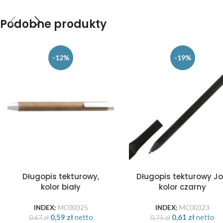
Podobne produkty
-12%
-19%
Długopis tekturowy,
Długopis tekturowy Jo
kolor biały
kolor czarny
INDEX:
MC00325
INDEX:
MC00323
0,59
zł
netto
0,61
zł
netto
0,67
zł
0,75
zł