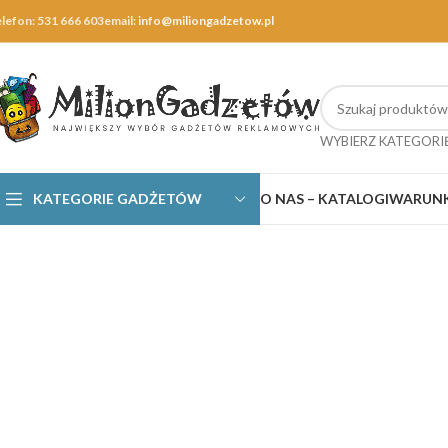
elefon: 531 666 603
email:
info@miliongadzetow.pl
WYBIERZ KATEGORI
KATEGORIE GADŻETÓW
O NAS – KATALOGI
WARUNK