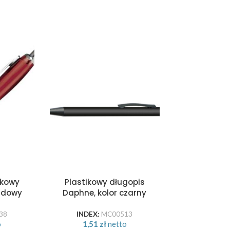
ikowy
Plastikowy długopis
Długopis 
ordowy
Daphne, kolor czarny
gumowany F
cz
38
INDEX:
MC00513
INDEX:
o
1,51
zł
netto
2,56
z