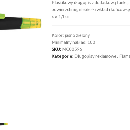
Plastikowy długopis z dodatkową funkcj
powierzchnię, niebieski wkład i końcówk
x ø 1,1 cm
Kolor:
jasno zielony
Minimalny nakład:
100
SKU:
MC00596
Kategorie:
Długopisy reklamowe
,
Flama