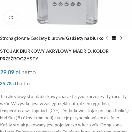
Kliknij aby powiększyć
Strona główna
Gadżety biurowe
Gadżety na biurko
STOJAK BIURKOWY AKRYLOWY MADRID, KOLOR
PRZEŹROCZYSTY
29,09
zł
netto
35,78
zł
brutto
Ten akrylowy stojak biurkowy charakteryzuje przejrzysty i prosty
wzór. Wszystko jest w zasięgu ręki: data, dzień tygodnia,
temperatura w stopniach (C/F). Dodatkowo stojak posiada funkcję
budzika ( 9 różnych melodii), funkcje przypominania oraz timer.
Każdy stojak pakowany jest pojedynczo w kartonik. Dołączona
bateria. Polecamy umieszczenie Twojego logo, w wybranym przez