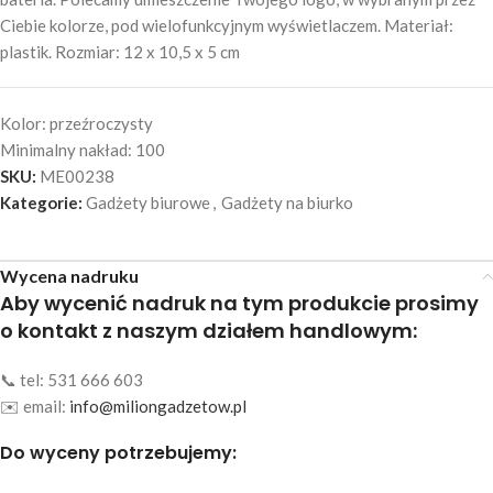
Ciebie kolorze, pod wielofunkcyjnym wyświetlaczem. Materiał:
plastik. Rozmiar: 12 x 10,5 x 5 cm
Kolor:
przeźroczysty
Minimalny nakład:
100
SKU:
ME00238
Kategorie:
Gadżety biurowe
,
Gadżety na biurko
Wycena nadruku
Aby wycenić nadruk na tym produkcie prosimy
o kontakt z naszym działem handlowym:
📞 tel: 531 666 603
✉️ email:
info@miliongadzetow.pl
Do wyceny potrzebujemy: