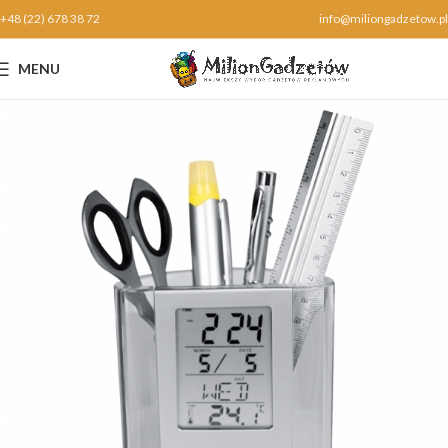
+48 (22) 678 38 72
info@miliongadzetow.pl
MENU