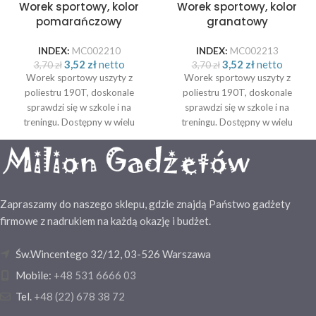
Worek sportowy, kolor
Worek sportowy, kolor
pomarańczowy
granatowy
INDEX:
MC002210
INDEX:
MC002213
3,52
zł
netto
3,52
zł
netto
3,70
zł
3,70
zł
Worek sportowy uszyty z
Worek sportowy uszyty z
poliestru 190T, doskonale
poliestru 190T, doskonale
sprawdzi się w szkole i na
sprawdzi się w szkole i na
treningu. Dostępny w wielu
treningu. Dostępny w wielu
atrakcyjnych kolorach. Worek
atrakcyjnych kolorach. Worek
sportowy uszyty z poliestru
sportowy uszyty z poliestru
190T, doskonale sprawdzi się w
190T, doskonale sprawdzi się w
szkole i na treningu. Dostępny w
szkole i na treningu. Dostępny w
wielu atrakcyjnych kolorach.
wielu atrakcyjnych kolorach.
Zapraszamy do naszego sklepu, gdzie znajdą Państwo gadżety
Rozmiar: 32,5 x 0,3 x 43 cm
Rozmiar: 32,5 x 0,3 x 43 cm
firmowe z nadrukiem na każdą okazję i budżet.
Św.Wincentego 32/12, 03-526 Warszawa
Mobile:
+48 531 6666 03
Tel.
+48 (22) 678 38 72