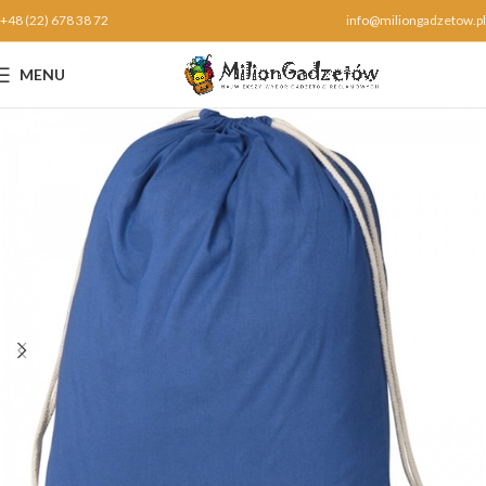
+48 (22) 678 38 72
info@miliongadzetow.pl
MENU