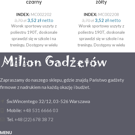
czarny
żółty
INDEX:
MC002202
INDEX:
MC002208
3,52
zł
netto
3,52
zł
netto
3,70
zł
3,70
zł
Worek sportowy uszyty z
Worek sportowy uszyty z
poliestru 190T, doskonale
poliestru 190T, doskonale
sprawdzi się w szkole i na
sprawdzi się w szkole i na
treningu. Dostępny w wielu
treningu. Dostępny w wielu
atrakcyjnych kolorach. Rozmiar:
atrakcyjnych kolorach. Worek
32,5 x 0,3 x 43 cm
sportowy uszyty z poliestru
190T, doskonale sprawdzi się w
szkole i na treningu. Dostępny w
wielu atrakcyjnych kolorach.
Zapraszamy do naszego sklepu, gdzie znajdą Państwo gadżety
Rozmiar: 32,5 x 0,3 x 43 cm
firmowe z nadrukiem na każdą okazję i budżet.
Św.Wincentego 32/12, 03-526 Warszawa
Mobile:
+48 531 6666 03
Tel.
+48 (22) 678 38 72
MENU