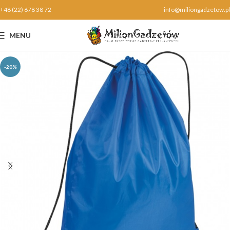
+48 (22) 678 38 72
info@miliongadzetow.pl
MENU
-20%